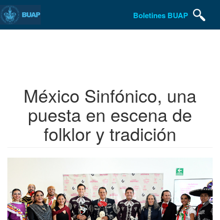
Boletines BUAP
Pasar
al
contenido
principal
México Sinfónico, una
puesta en escena de
folklor y tradición