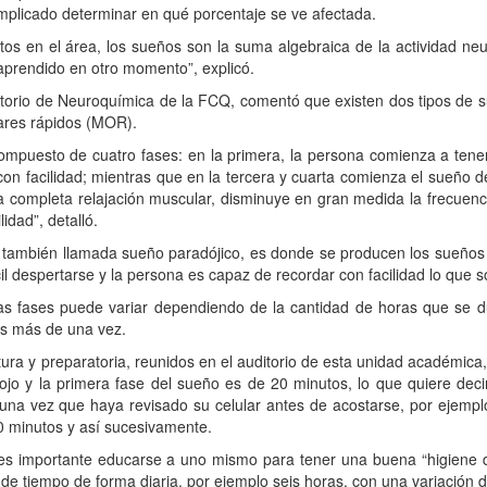
omplicado determinar en qué porcentaje se ve afectada.
 el área, los sueños son la suma algebraica de la actividad neur
rendido en otro momento”, explicó.
o de Neuroquímica de la FCQ, comentó que existen dos tipos de su
ares rápidos (MOR).
o de cuatro fases: en la primera, la persona comienza a tener s
con facilidad; mientras que en la tercera y cuarta comienza el sueño
 completa relajación muscular, disminuye en gran medida la frecuenci
idad”, detalló.
ién llamada sueño paradójico, es donde se producen los sueños vi
cil despertarse y la persona es capaz de recordar con facilidad lo que s
ses puede variar dependiendo de la cantidad de horas que se du
os más de una vez.
y preparatoria, reunidos en el auditorio de esta unidad académica, 
ojo y la primera fase del sueño es de 20 minutos, lo que quiere deci
a vez que haya revisado su celular antes de acostarse, por ejemplo,
0 minutos y así sucesivamente.
portante educarse a uno mismo para tener una buena “higiene de 
 de tiempo de forma diaria, por ejemplo seis horas, con una variació