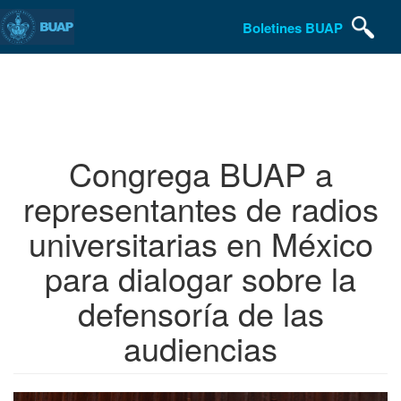
Boletines BUAP
Pasar
al
contenido
principal
Congrega BUAP a
representantes de radios
universitarias en México
para dialogar sobre la
defensoría de las
audiencias