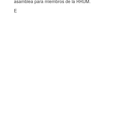
asamblea para miembros de la RRUM.
E
Dirección de Comunicación Institucional
Benemérita Universidad Autónoma de Puebla
4 sur 104 Centro Histórico 72000
Teléfono +52 (222) 2295500 ext. 5270 y 5281