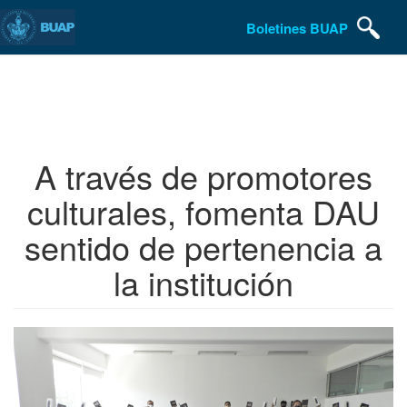
Boletines BUAP
Pasar
al
contenido
principal
A través de promotores
culturales, fomenta DAU
sentido de pertenencia a
la institución