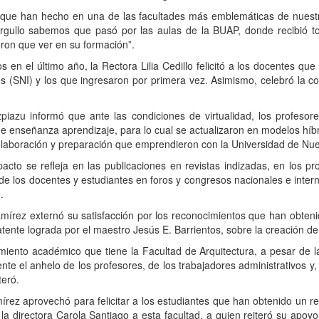
r que han hecho en una de las facultades más emblemáticas de nuestr
rgullo sabemos que pasó por las aulas de la BUAP, donde recibió t
eron que ver en su formación”.
s en el último año, la Rectora Lilia Cedillo felicitó a los docentes q
s (SNI) y los que ingresaron por primera vez. Asimismo, celebró la c
piazu informó que ante las condiciones de virtualidad, los profesor
e enseñanza aprendizaje, para lo cual se actualizaron en modelos híbri
olaboración y preparación que emprendieron con la Universidad de Nu
acto se refleja en las publicaciones en revistas indizadas, en los pr
 de los docentes y estudiantes en foros y congresos nacionales e intern
.
 Ramírez externó su satisfacción por los reconocimientos que han obten
tente lograda por el maestro Jesús E. Barrientos, sobre la creación de 
imiento académico que tiene la Facultad de Arquitectura, a pesar de l
te el anhelo de los profesores, de los trabajadores administrativos y,
teró.
mírez aprovechó para felicitar a los estudiantes que han obtenido un
la directora Carola Santiago a esta facultad, a quien reiteró su apo