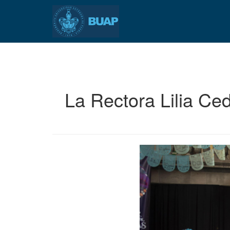
Pasar
al
contenido
principal
La Rectora Lilia Ced