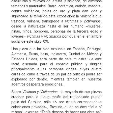
esculturas y relieves del artista jaliscience, de diversos
tamaños y materiales. Barro, cerámica, carbón, madera,
ceniza volcánica, hojas de oro y plata dan vida y
significado al tema de esta exposición: la violencia que
trastoca, vulnera, transgrede a
víctimas y victimarios
,
desde la naturaleza hasta el ser humano –mujeres,
niñas, niños, hombres, personas de la tercera edad y
jóvenes–
víctimas y victimarios
por igual en el enjambre
social de este siglo XXI.
Una pieza que ha sido expuesta en España, Portugal,
Alemania, Rusia, Italia, Inglaterra, Ciudad de México y
Estados Unidos, será parte de esta muestra:
La caja
táctil
, diseñada para el espacio público y dirigida
principalmente a las personas ciegas, cuyas cuatro
caras del cubo a través de un par de orificios podrá ser
explorado por dentro, mientras también en nuestros
adentros despertará emociones.
Sobre
Víctimas y Victimarios
–la mayoría de sus piezas
creadas para la inauguración del remodelado primer
patio del Carolino, sólo 15 por ciento corresponde a
colecciones privadas–, Rivelino, quien se dice “fiel a sí
mismo”, expresa: “Tenía deseos de hacer una obra así: