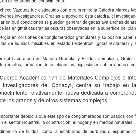
 en cinco áreas del conocimiento.
checo Vázquez fue distinguido con otro premio: la Cátedra Marcos M
venes investigadores. Gracias al apoyo de esta cátedra, el investiga
nar en qué condiciones se pueden generar delgadas avalanchas de aren
e las enigmáticas franjas oscuras observadas en la superficie del plan
nergía en colisiones de conglomerados granulares y su posible papel e
as de líquidos miscibles en estado Leidenfrost (gotas levitantes) y 
 del Laboratorio de Materia Granular y Fluidos Complejos, GrainsL
erremotos, formación de estalagmitas, explosiones subterráneas o crá
 Cuerpo Académico 171 de Materiales Complejos e Inteli
Investigadores del Conacyt, centra su trabajo en la
onocimiento relativamente nueva dedicada a comprende
de los granos y de otros sistemas complejos.
s importante debido a que este tipo de conglomerados son usados con f
 el sector industrial, la construcción, el hogar y en medios naturales.
 dinámica de fluidos, como la estabilidad de burbujas o espumas c