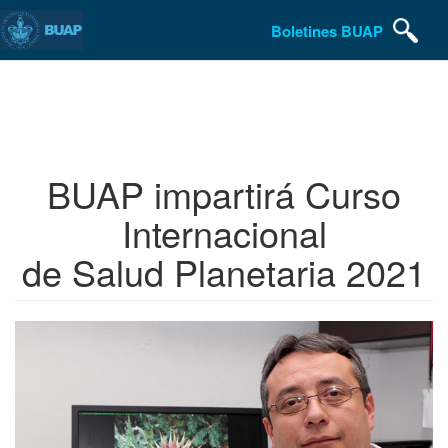
Boletines BUAP
Pasar
al
contenido
principal
BUAP impartirá Curso
Internacional
de Salud Planetaria 2021