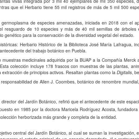
lantas vivas integrada por 3 mil 40 ejemplares de mil 350 especies, 
tras que el Herbario tiene 55 mil registros de más de 5 mil 500 espe
e germoplasma de especies amenazadas, iniciada en 2018 con el 
 el resguardo de 10 especies y más de 40 mil semillas de árboles e
io genético para la conservación de la diversidad vegetal del estado.
stóricas: Herbario Histórico de la Biblioteca José María Lafragua, in
antecedente del trabajo botánico en Puebla.
de muestras medicinales adquirida por la BUAP a la Compañía Merck a 
Esta colección incluye 178 frascos con muestras de las plantas, an
 extracción de principios activos. Resaltan plantas como la
Digitalis
, b
 responsabilidad de Allen J. Coombes, botánico de renombre mundial, 
irector del Jardín Botánico, refirió que el antecedente de este espacio
opuesto en 1985 por la doctora Maricela Rodríguez Acosta, fundadora y 
colección herborizada más grande y completa de la entidad.
jetivo central del Jardín Botánico, al cual se suman la investigación
recuperar el estado original de un espacio degradado. “La restauració