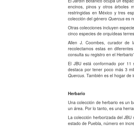
El Jardín Botánico ocupa un espaci
encinos, pinos y otros árboles 
restringidas en México y tres es
colección del género
Quercus
es r
Otras colecciones incluyen especi
cinco especies de orquídeas terres
Allen J. Coombes, curador de la
recolectamos estas en diferentes 
consulta su registro en el Herbario”
El JBU está conformado por 11 se
destaca por tener poco más 3 mil
Quercus
. También es el hogar de 
Herbario
Una colección de herbario es un b
un área. Por lo tanto, es una herr
La colección herborizada del JBU 
estado de Puebla, número en increm