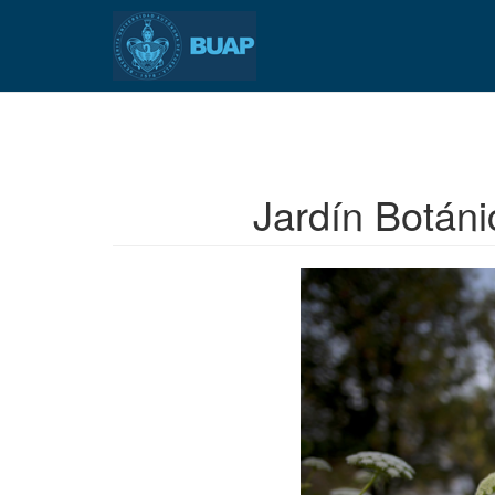
Pasar
al
contenido
principal
Jardín Botáni