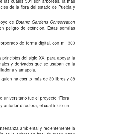
de las cuales 501 son arbóreas, la más
cies de la flora del estado de Puebla y
apoyo de
Botanic Gardens Conservation
n peligro de extinción. Estas semillas
corporado de forma digital, con mil 300
principios del siglo XX, para apoyar la
imales y derivados que se usaban en la
elladona y amapola.
quien ha escrito más de 30 libros y 88
 universitario fue el proyecto “Flora
anterior directora, el cual inició un
, enseñanza ambiental y recientemente la
n es la aplicación final de todos estos