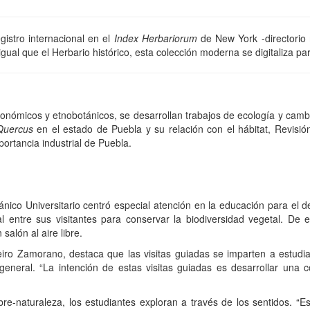
gistro internacional en el
Index Herbariorum
de New York -directorio 
gual que el Herbario histórico, esta colección moderna se digitaliza para
xonómicos y etnobotánicos, se desarrollan trabajos de ecología y cambi
Quercus
en el estado de Puebla y su relación con el hábitat, Revisión 
portancia industrial de Puebla.
nico Universitario centró especial atención en la educación para el de
al entre sus visitantes para conservar la biodiversidad vegetal. De
alón al aire libre.
reiro Zamorano, destaca que las visitas guiadas se imparten a estudia
general. “La intención de estas visitas guiadas es desarrollar una c
e-naturaleza, los estudiantes exploran a través de los sentidos. “Es