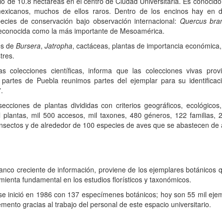
o de 10.8 hectáreas en el centro de Ciudad Universitaria. Es conocido
mexicanos, muchos de ellos raros. Dentro de los encinos hay en d
pecies de conservación bajo observación internacional:
Quercus bran
econocida como la más importante de Mesoamérica.
es de
Bursera
,
Jatropha
, cactáceas, plantas de importancia económica,
tres.
s colecciones científicas, informa que las colecciones vivas pro
partes de Puebla reunimos partes del ejemplar para su identificació
.
cciones de plantas divididas con criterios geográficos, ecológicos
 plantas, mil 500 accesos, mil taxones, 480 géneros, 122 familias,
insectos y de alrededor de 100 especies de aves que se abastecen de a
anco creciente de información, proviene de los ejemplares botánicos q
amienta fundamental en los estudios florísticos y taxonómicos.
se inició en 1986 con 137 especímenes botánicos; hoy son 55 mil ejem
ento gracias al trabajo del personal de este espacio universitario.