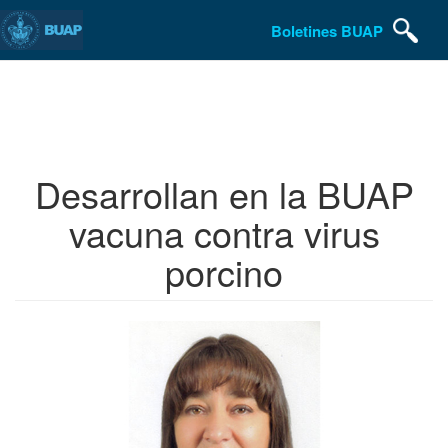
Boletines BUAP
Pasar
al
contenido
principal
Desarrollan en la BUAP
vacuna contra virus
porcino