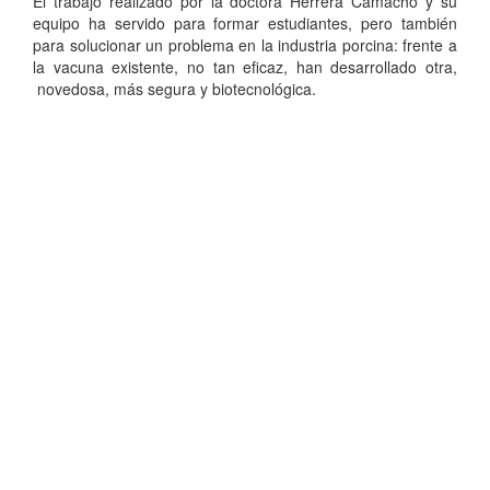
El trabajo realizado por la doctora Herrera Camacho y su
equipo ha servido para formar estudiantes, pero también
para solucionar un problema en la industria porcina: frente a
la vacuna existente, no tan eficaz, han desarrollado otra,
novedosa, más segura y biotecnológica.
Dirección de Comunicación Institucional
Benemérita Universidad Autónoma de Puebla