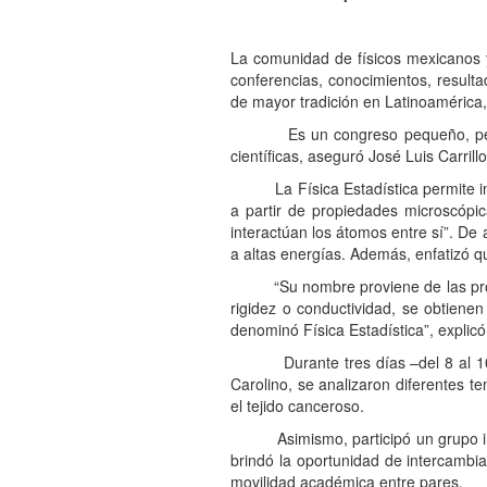
La comunidad de físicos mexicanos y
conferencias, conocimientos, resulta
de mayor tradición en Latinoamérica,
Es un congreso pequeño, pero con 
científicas, aseguró José Luis Carril
La Física Estadística permite inter
a partir de propiedades microscópi
interactúan los átomos entre sí”. De 
a altas energías. Además, enfatizó qu
“Su nombre proviene de las propied
rigidez o conductividad, se obtienen
denominó Física Estadística”, explicó
Durante tres días –del 8 al 10 
Carolino, se analizaron diferentes 
el tejido canceroso.
Asimismo, participó un grupo inter
brindó la oportunidad de intercambia
movilidad académica entre pares.