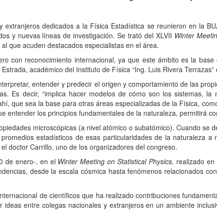
 extranjeros dedicados a la Física Estadística se reunieron en la BU
dos y nuevas líneas de investigación. Se trató del XLVII
Winter Meetin
 al que acuden destacados especialistas en el área.
reconocimiento internacional, ya que este ámbito es la base del 
lo Estrada, académico del Instituto de Física “Ing. Luis Rivera Terrazas
pretar, entender y predecir el origen y comportamiento de las prop
cas. Es decir, “implica hacer modelos de cómo son los sistemas, la 
ahí, que sea la base para otras áreas especializadas de la Física, com
e entender los principios fundamentales de la naturaleza, permitirá co
ades microscópicas (a nivel atómico o subatómico). Cuando se des
 promedios estadísticos de esas particularidades de la naturaleza a n
 el doctor Carrillo, uno de los organizadores del congreso.
de enero-, en el
Winter Meeting on Statistical Physics,
realizado en 
tendencias, desde la escala cósmica hasta fenómenos relacionados con
nacional de científicos que ha realizado contribuciones fundamenta
r ideas entre colegas nacionales y extranjeros en un ambiente inclusi