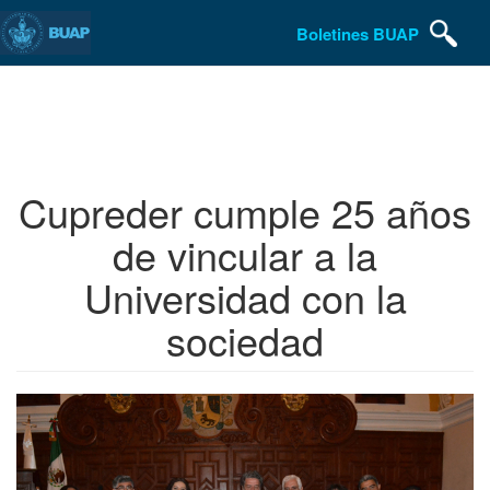
Boletines BUAP
Pasar
al
contenido
principal
Cupreder cumple 25 años
de vincular a la
Universidad con la
sociedad