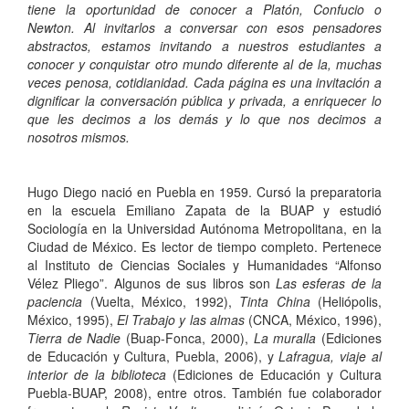
tiene la oportunidad de conocer a Platón, Confucio o
Newton. Al invitarlos a conversar con esos pensadores
abstractos, estamos invitando a nuestros estudiantes a
conocer y conquistar otro mundo diferente al de la, muchas
veces penosa, cotidianidad. Cada página es una invitación a
dignificar la conversación pública y privada, a enriquecer lo
que les decimos a los demás y lo que nos decimos a
nosotros mismos.
Hugo Diego nació en Puebla en 1959. Cursó la preparatoria
en la escuela Emiliano Zapata de la BUAP y estudió
Sociología en la Universidad Autónoma Metropolitana, en la
Ciudad de México. Es lector de tiempo completo. Pertenece
al Instituto de Ciencias Sociales y Humanidades “Alfonso
Vélez Pliego”. Algunos de sus libros son
Las esferas de la
paciencia
(Vuelta, México, 1992),
Tinta China
(Heliópolis,
México, 1995),
El Trabajo y las almas
(CNCA, México, 1996),
Tierra de Nadie
(Buap-Fonca, 2000),
La muralla
(Ediciones
de Educación y Cultura, Puebla, 2006), y
Lafragua, viaje al
interior de la biblioteca
(Ediciones de Educación y Cultura
Puebla-BUAP, 2008), entre otros. También fue colaborador