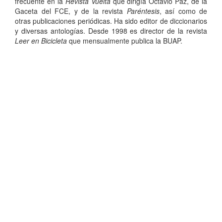
frecuente en la
Revista Vuelta
que dirigía Octavio Paz, de la
Gaceta del FCE, y de la revista
Paréntesis
, así como de
otras publicaciones periódicas. Ha sido editor de diccionarios
y diversas antologías. Desde 1998 es director de la revista
Leer en Bicicleta
que mensualmente publica la BUAP.
Dirección de Comunicación Institucional
Benemérita Universidad Autónoma de Puebla