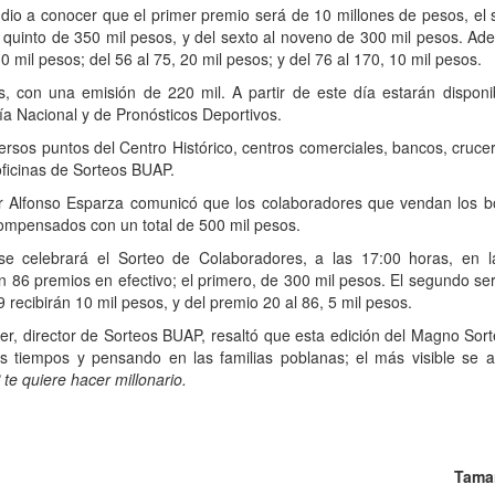
dio a conocer que el primer premio será de 10 millones de pesos, el 
y quinto de 350 mil pesos, y del sexto al noveno de 300 mil pesos. Ade
30 mil pesos; del 56 al 75, 20 mil pesos; y del 76 al 170, 10 mil pesos.
s, con una emisión de 220 mil. A partir de este día estarán dispon
ía Nacional y de Pronósticos Deportivos.
sos puntos del Centro Histórico, centros comerciales, bancos, crucer
 oficinas de Sorteos BUAP.
tor Alfonso Esparza comunicó que los colaboradores que vendan los b
ompensados con un total de 500 mil pesos.
e celebrará el Sorteo de Colaboradores, a las 17:00 horas, en 
án 86 premios en efectivo; el primero, de 300 mil pesos. El segundo se
19 recibirán 10 mil pesos, y del premio 20 al 86, 5 mil pesos.
er, director de Sorteos BUAP, resaltó que esta edición del Magno So
 tiempos y pensando en las familias poblanas; el más visible se 
te quiere hacer millonario.
Tama