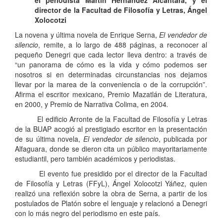
el periodista Martín Hernández Alcántara, y el
director de la Facultad de Filosofía y Letras, Ángel
Xolocotzi
La novena y última novela de Enrique Serna,
El vendedor de
silencio
, remite, a lo largo de 488 páginas, a reconocer al
pequeño Denegri que cada lector lleva dentro: a través de
“un panorama de cómo es la vida y cómo podemos ser
nosotros si en determinadas circunstancias nos dejamos
llevar por la marea de la conveniencia o de la corrupción”.
Afirma el escritor mexicano, Premio Mazatlán de Literatura,
en 2000, y Premio de Narrativa Colima, en 2004
.
El edificio Arronte de la Facultad de Filosofía y Letras
de la BUAP acogió al prestigiado escritor en la presentación
de su última novela,
El vendedor de silencio
, publicada por
Alfaguara, donde se dieron cita un público mayoritariamente
estudiantil, pero también académicos y periodistas.
El evento fue presidido por el director de la Facultad
de Filosofía y Letras (FFyL), Ángel Xolocotzi Yáñez, quien
realizó una reflexión sobre la obra de Serna, a partir de los
postulados de Platón sobre el lenguaje y relacionó a Denegri
con lo más negro del periodismo en este país.