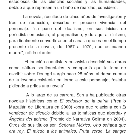
estudiosos de las ciencias sociales y las humanidades,
debido a que representa un baño de realidad, consideró.
La novela, resultado de cinco años de investigación y
tres de redacción, describe el proceso vivencial del
personaje: “su paso del idealismo, en sus inicios de
periodista entusiasta, al pragmatismo, y de aquí al cinismo,
para finalmente convertirse en el canalla que es en el tiempo
presente de la novela, de 1967 a 1970, que es cuando
muere”, refirió el autor.
El también cuentista y ensayista describió sus obras
como sátiras sentimentales, y compartió que la idea de
escribir sobre Denegri surgió hace 25 años, al darse cuenta
de la leyenda existente en torno a este personaje, “estaba
pidiendo a gritos una novela”.
A lo largo de su carrera, Serna ha publicado otras
novelas históricas como
El seductor de la patria
(Premio
Mazatlán de Literatura en 2000) -obra que relaciona con
El
vendedor de silencio
debido a las temáticas que aborda- y
Ángeles del abismo
(Premio de Narrativa Colima en 2004).
Otros de sus títulos son
Señorita México
,
Uno soñaba que
era rey
,
El miedo a los animales
,
Fruta verde
,
La sangre