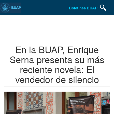
Boletines BUAP
Pasar
al
contenido
principal
En la BUAP, Enrique
Serna presenta su más
reciente novela: El
vendedor de silencio