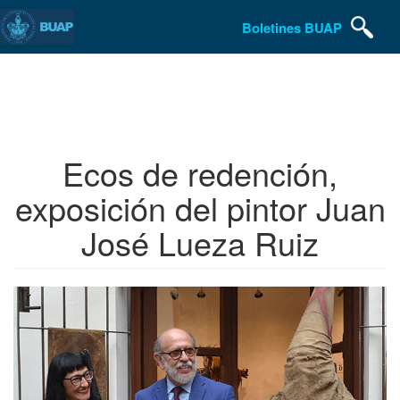
Boletines BUAP
Pasar
al
contenido
principal
Ecos de redención,
exposición del pintor Juan
José Lueza Ruiz