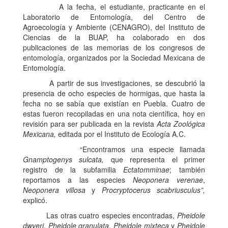
A la fecha, el estudiante, practicante en el
Laboratorio de Entomología, del Centro de
Agroecología y Ambiente (CENAGRO), del Instituto de
Ciencias de la BUAP, ha colaborado en dos
publicaciones de las memorias de los congresos de
entomología, organizados por la Sociedad Mexicana de
Entomología.
A partir de sus investigaciones, se descubrió la
presencia de ocho especies de hormigas, que hasta la
fecha no se sabía que existían en Puebla. Cuatro de
estas fueron recopiladas en una nota científica, hoy en
revisión para ser publicada en la revista
Acta Zoológica
Mexicana,
editada por el Instituto de Ecología A.C.
“Encontramos una especie llamada
Gnamptogenys sulcata,
que representa el primer
registro de la subfamilia
Ectatomminae
; también
reportamos a las especies
Neoponera verenae
,
Neoponera villosa
y
Procryptocerus scabriusculus”,
explicó.
Las otras cuatro especies encontradas,
Pheidole
dwyeri
,
Pheidole granulata
,
Pheidole mixteca
y
Pheidole