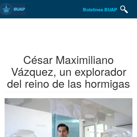
Boletines BUAP
Pasar
al
contenido
principal
César Maximiliano
Vázquez, un explorador
del reino de las hormigas