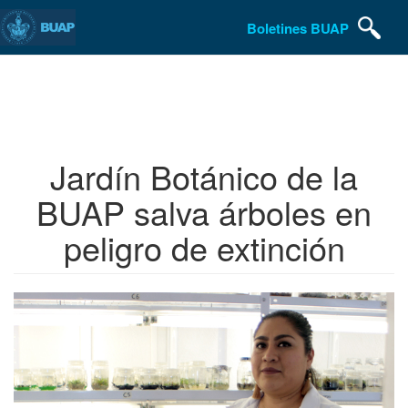
Boletines BUAP
Pasar
al
contenido
principal
Jardín Botánico de la
BUAP salva árboles en
peligro de extinción