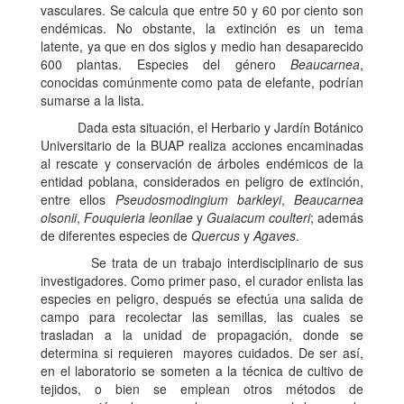
vasculares. Se calcula que entre 50 y 60 por ciento son
endémicas. No obstante, la extinción es un tema
latente, ya que en dos siglos y medio han desaparecido
600 plantas. Especies del género
Beaucarnea
,
conocidas comúnmente como pata de elefante, podrían
sumarse a la lista.
Dada esta situación, el Herbario y Jardín Botánico
Universitario de la BUAP realiza acciones encaminadas
al rescate y conservación de árboles endémicos de la
entidad poblana, considerados en peligro de extinción,
entre ellos
Pseudosmodingium barkleyi
,
Beaucarnea
olsonii
,
Fouquieria leonilae
y
Guaiacum coulteri
; además
de diferentes especies de
Quercus
y
Agaves
.
Se trata de un trabajo interdisciplinario de sus
investigadores. Como primer paso, el curador enlista las
especies en peligro, después se efectúa una salida de
campo para recolectar las semillas, las cuales se
trasladan a la unidad de propagación, donde se
determina si requieren mayores cuidados. De ser así,
en el laboratorio se someten a la técnica de cultivo de
tejidos, o bien se emplean otros métodos de