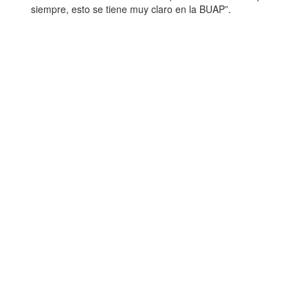
siempre, esto se tiene muy claro en la BUAP”.
Dirección de Comunicación Institucional
Benemérita Universidad Autónoma de Puebla
4 sur 104 Centro Histórico 72000
Teléfono +52 (222) 2295500 ext. 5270 y 5281