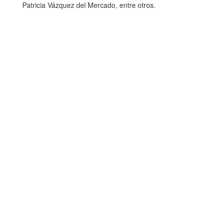
Patricia Vázquez del Mercado, entre otros.
Dirección de Comunicación Institucional
Benemérita Universidad Autónoma de Puebla
4 sur 104 Centro Histórico 72000
Teléfono +52 (222) 2295500 ext. 5270 y 5281