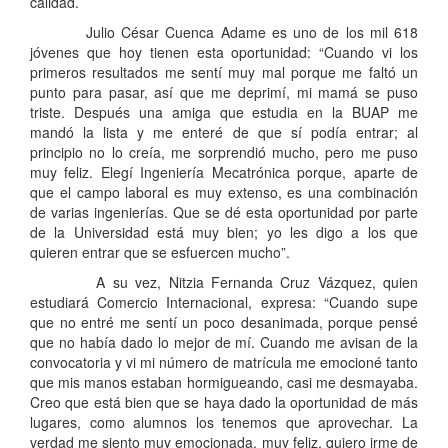
calidad.
Julio César Cuenca Adame es uno de los mil 618
jóvenes que hoy tienen esta oportunidad: “Cuando vi los
primeros resultados me sentí muy mal porque me faltó un
punto para pasar, así que me deprimí, mi mamá se puso
triste. Después una amiga que estudia en la BUAP me
mandó la lista y me enteré de que sí podía entrar; al
principio no lo creía, me sorprendió mucho, pero me puso
muy feliz. Elegí Ingeniería Mecatrónica porque, aparte de
que el campo laboral es muy extenso, es una combinación
de varias ingenierías. Que se dé esta oportunidad por parte
de la Universidad está muy bien; yo les digo a los que
quieren entrar que se esfuercen mucho”.
A su vez, Nitzia Fernanda Cruz Vázquez, quien
estudiará Comercio Internacional, expresa: “Cuando supe
que no entré me sentí un poco desanimada, porque pensé
que no había dado lo mejor de mí. Cuando me avisan de la
convocatoria y vi mi número de matrícula me emocioné tanto
que mis manos estaban hormigueando, casi me desmayaba.
Creo que está bien que se haya dado la oportunidad de más
lugares, como alumnos los tenemos que aprovechar. La
verdad me siento muy emocionada, muy feliz, quiero irme de