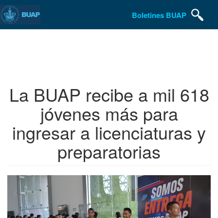
Boletines BUAP
Pasar
al
contenido
principal
La BUAP recibe a mil 618
jóvenes más para
ingresar a licenciaturas y
preparatorias