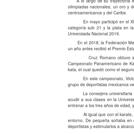
A lo largo de su trayectoria en 
olimpiadas nacionales; un oro y 
centroamericanos y del Caribe.
En mayo participó en el XIX Ca
categoría sub 21 y la plata en la
Universiada Nacional 2019.
En el 2018, la Federación Mexica
un año antes recibió el Premio Esta
Cruz Romano obtuvo su pase pa
Campeonato Panamericano de Kara
kata, el cual quedó como el segun
En este campeonato, Victoria t
grupo de deportistas mexicanos ve
La consejera universitaria mant
acudir a sus clases en la Univers
entrenar a los tres años de edad, 
Al igual que con el karate, es u
entorno. De pequeña soñaba en co
deportistas y estimularlos a alcan