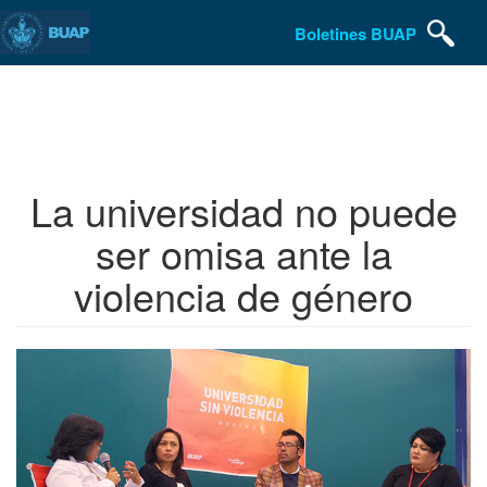
Boletines BUAP
Pasar
al
contenido
principal
La universidad no puede
ser omisa ante la
violencia de género